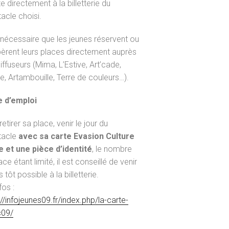
te directement à la billetterie du
acle choisi.
t nécessaire que les jeunes réservent ou
èrent leurs places directement auprès
iffuseurs (Mima, L’Estive, Art’cade,
ie, Artambouille, Terre de couleurs…).
 d’emploi
etirer sa place, venir le jour du
tacle
avec sa carte Evasion Culture
e et une pièce d’identité
, le nombre
ce étant limité, il est conseillé de venir
s tôt possible à la billetterie.
fos :
://infojeunes09.fr/index.php/la-carte-
c09/