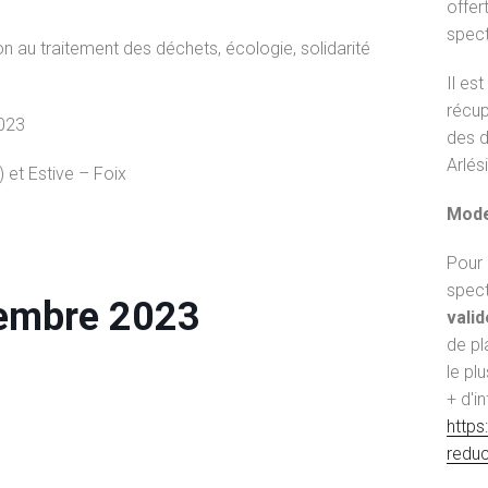
offer
spect
on au traitement des déchets, écologie, solidarité
Il es
récup
023
des d
Arlés
 et Estive – Foix
Mode
Pour r
spec
vembre 2023
valid
de pla
le plu
+ d'in
https
redu