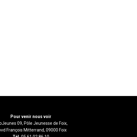
Pour venir nous voir
foJeunes 09, Pôle Jeunesse de Foix,
bvd François Mitterrand, 09000 Foix
Tél.
05 61 02 86 10