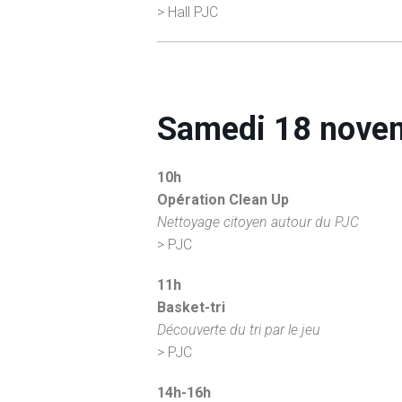
> Hall PJC
Samedi 18 nove
10h
Opération Clean Up
Nettoyage citoyen autour du PJC
> PJC
11h
Basket-tri
Découverte du tri par le jeu
> PJC
14h-16h