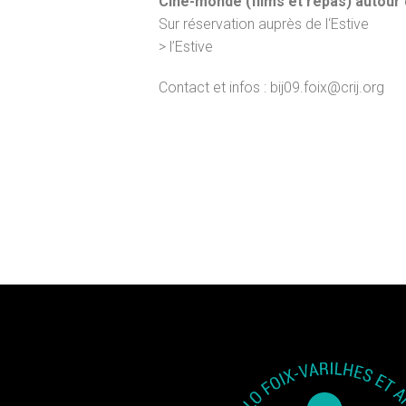
Ciné-monde (films et repas)
autour
Sur réservation auprès de l‘Estive
> l’Estive
Contact et infos : bij09.foix@crij.org