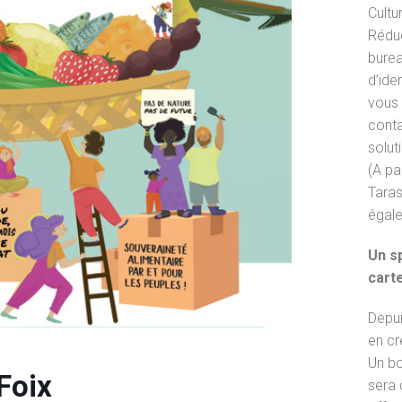
Cultu
Réduc
burea
d’iden
vous 
conta
solut
(A pa
Taras
égale
Un sp
cart
Depui
en cr
Un bo
Foix
sera 