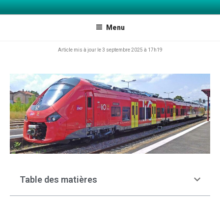
INFOJEUNES ARIÈGE ET AGGLO
Explorer les possibles
FOIX-VARILHES
Menu
Article mis à jour le 3 septembre 2025 à 17h19
Table des matières