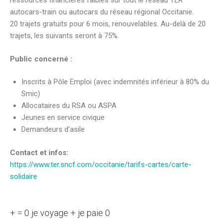
ressources financières faibles sur tout le réseau TER
autocars-train ou autocars du réseau régional Occitanie.
20 trajets gratuits pour 6 mois, renouvelables. Au-delà de 20
trajets, les suivants seront à 75%.
Public concerné :
Inscrits à Pôle Emploi (avec indemnités inférieur à 80% du
Smic)
Allocataires du RSA ou ASPA
Jeunes en service civique
Demandeurs d’asile
Contact et infos:
https://www.ter.sncf.com/occitanie/tarifs-cartes/carte-
solidaire
+ = 0 je voyage + je paie 0