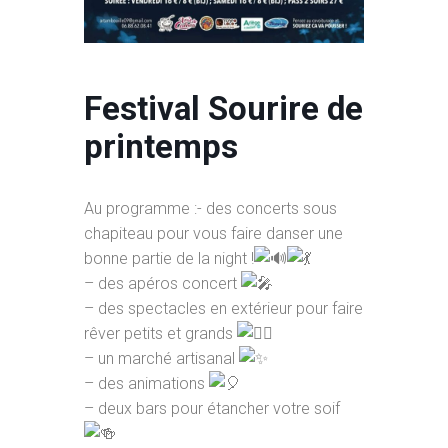
Festival Sourire de
printemps
Au programme :- des concerts sous
chapiteau pour vous faire danser une
bonne partie de la night !
– des apéros concert
– des spectacles en extérieur pour faire
rêver petits et grands
– un marché artisanal
– des animations
– deux bars pour étancher votre soif