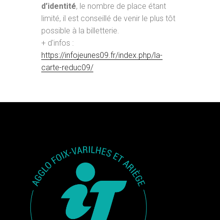
d’identité
, le nombre de place étant
limité, il est conseillé de venir le plus tôt
possible à la billetterie.
+ d'infos :
https://infojeunes09.fr/index.php/la-
carte-reduc09/