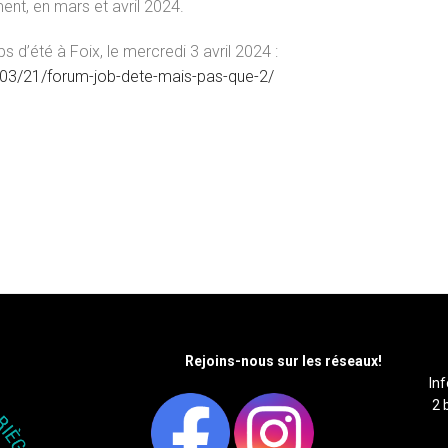
nt, en mars et avril 2024.
 d’été à Foix, le mercredi 3 avril 2024 :
4/03/21/forum-job-dete-mais-pas-que-2/
Rejoins-nous sur les réseaux!
In
2 