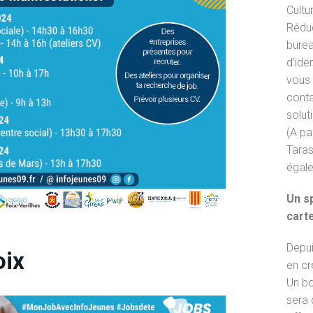
Cultu
Réduc
burea
d’iden
vous 
conta
solut
(A pa
Taras
égale
Un sp
cart
Depui
oix
en cr
Un bo
sera 