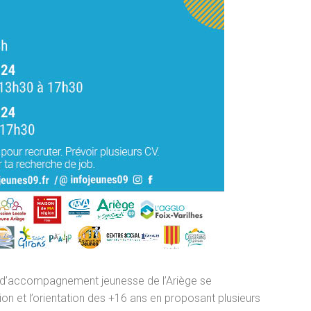
s d’accompagnement jeunesse de l’Ariège se
ion et l’orientation des +16 ans en proposant plusieurs