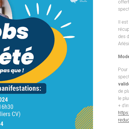
offer
spect
Il es
récup
des d
Arlés
Mode
Pour r
spec
valid
de pla
le plu
+ d'in
https
redu