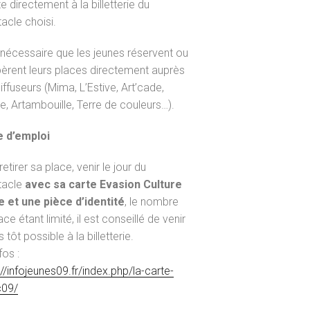
te directement à la billetterie du
acle choisi.
t nécessaire que les jeunes réservent ou
èrent leurs places directement auprès
iffuseurs (Mima, L’Estive, Art’cade,
ie, Artambouille, Terre de couleurs…).
 d’emploi
etirer sa place, venir le jour du
tacle
avec sa carte Evasion Culture
e et une pièce d’identité
, le nombre
ce étant limité, il est conseillé de venir
s tôt possible à la billetterie.
fos :
://infojeunes09.fr/index.php/la-carte-
c09/