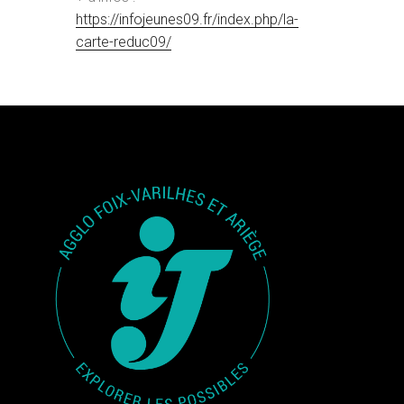
https://infojeunes09.fr/index.php/la-
carte-reduc09/