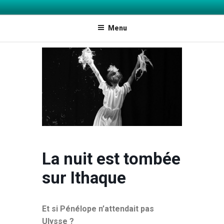
INFOJEUNES ARIÈGE ET AGGLO
Explorer les possibles
FOIX-VARILHES
Menu
La nuit est tombée
sur Ithaque
Et si Pénélope n’attendait pas
Ulysse ?