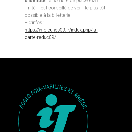
d’identité
, le nombre de place étant
limité, il est conseillé de venir le plus tôt
possible à la billetterie.
+ d'infos :
https://infojeunes09.fr/index.php/la-
carte-reduc09/