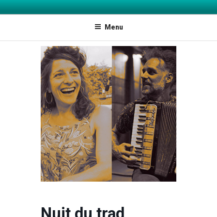
INFOJEUNES ARIÈGE ET AGGLO
Explorer les possibles
FOIX-VARILHES
Menu
Nuit du trad