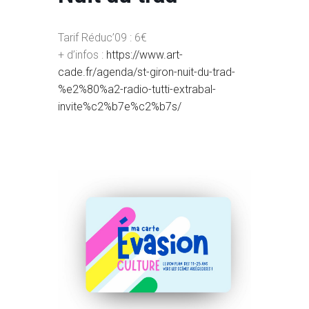
Tarif Réduc’09 : 6€
+ d’infos :
https://www.art-
cade.fr/agenda/st-giron-nuit-du-trad-
%e2%80%a2-radio-tutti-extrabal-
invite%c2%b7e%c2%b7s/