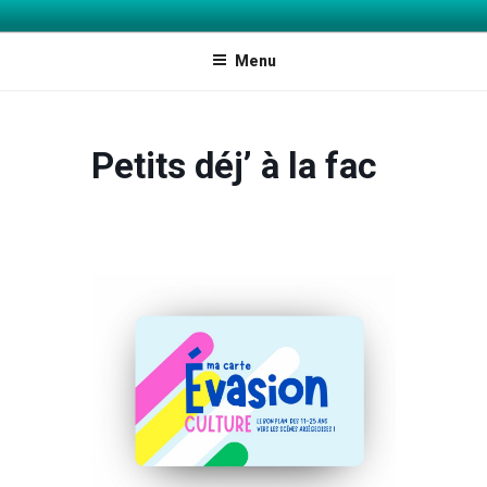
INFOJEUNES ARIÈGE ET AGGLO
Explorer les possibles
FOIX-VARILHES
Menu
Petits déj’ à la fac