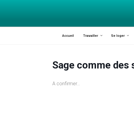
INFOJEUNES
Explorer les possibles
Accueil
Travailler
Se loger
Sage comme des 
A confirmer…