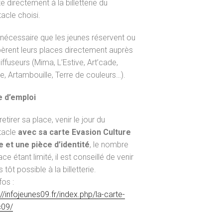
te directement à la billetterie du
acle choisi.
t nécessaire que les jeunes réservent ou
èrent leurs places directement auprès
iffuseurs (Mima, L’Estive, Art’cade,
ie, Artambouille, Terre de couleurs…).
 d’emploi
etirer sa place, venir le jour du
tacle
avec sa carte Evasion Culture
e et une pièce d’identité
, le nombre
ce étant limité, il est conseillé de venir
s tôt possible à la billetterie.
fos :
://infojeunes09.fr/index.php/la-carte-
c09/