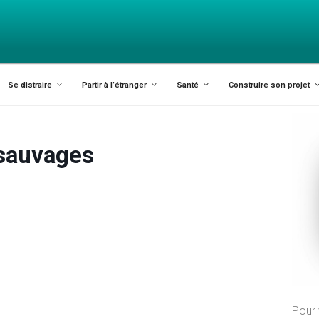
 ARIÈGE ET AGGLO FOI
Se distraire
Partir à l’étranger
Santé
Construire son projet
sauvages
Pour 