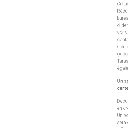
Cultu
Réduc
burea
d’iden
vous 
conta
solut
(A pa
Taras
égale
Un sp
cart
Depui
en cr
Un bo
sera 