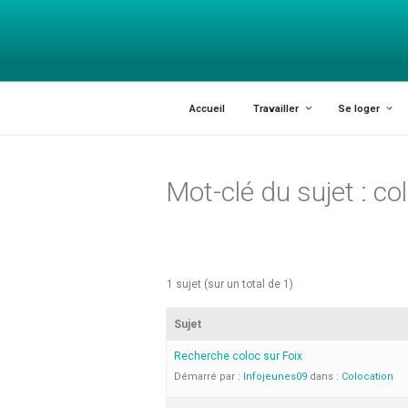
INFOJEUNES
Explorer les possibles
Accueil
Travailler
Se loger
Mot-clé du sujet : col
1 sujet (sur un total de 1)
Sujet
Recherche coloc sur Foix
Démarré par :
Infojeunes09
dans :
Colocation