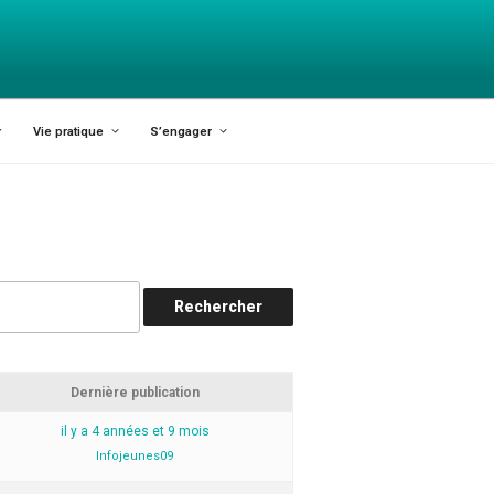
X-VARILHES
Vie pratique
S’engager
Dernière publication
il y a 4 années et 9 mois
Infojeunes09