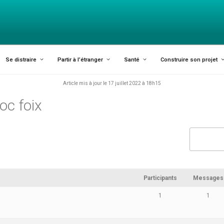
 ARIÈGE ET AGGLO FOI
Se distraire
Partir à l’étranger
Santé
Construire son projet
Article mis à jour le 17 juillet 2022 à 18h15
oc foix
Participants
Messages
1
1