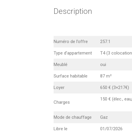
Description
Numéro de l’offre
257.1
Type d’appartement
T4 (3 colocation
Meublé
oui
Surface habitable
87 m²
Loyer
650 € (3×217€)
150 € (élec., eau
Charges
Mode de chauffage
Gaz
Libre le
01/07/2026