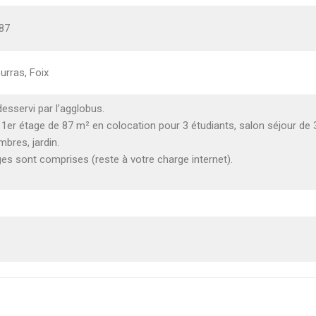
 87
urras, Foix
desservi par l’agglobus.
er étage de 87 m² en colocation pour 3 étudiants, salon séjour de 30
mbres, jardin.
es sont comprises (reste à votre charge internet).