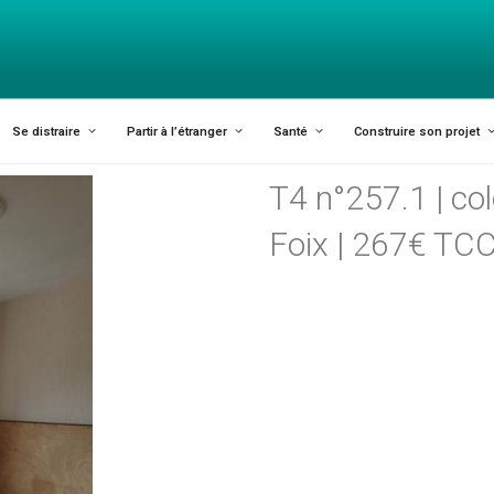
 ARIÈGE ET AGGLO FOI
Se distraire
Partir à l’étranger
Santé
Construire son projet
T4 n°257.1 | col
Foix | 267€ TC