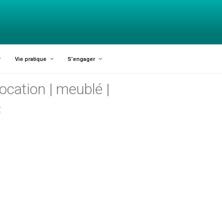
X-VARILHES
Vie pratique
S’engager
ocation | meublé |
C