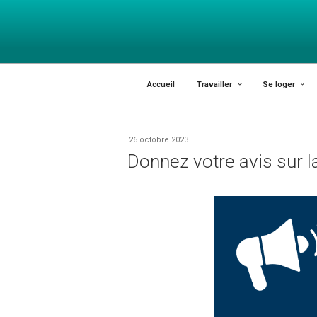
INFOJEUNES
Explorer les possibles
Accueil
Travailler
Se loger
26 octobre 2023
Donnez votre avis sur l