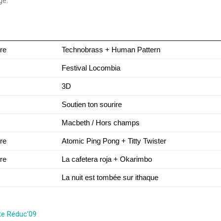
ge.
re
Technobrass + Human Pattern
Festival Locombia
3D
Soutien ton sourire
Macbeth / Hors champs
re
Atomic Ping Pong + Titty Twister
re
La cafetera roja + Okarimbo
La nuit est tombée sur ithaque
te Réduc’09